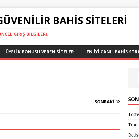
GÜVENILIR BAHIS SITELERI
NCEL GIRIŞ BILGILERI.
ÜYELIK BONUSU VEREN SITELER
EN İYI CANLI BAHIS STR
SON
SONRAKI
Tott
Trbet
Betis