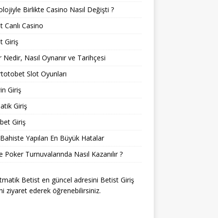
lojiyle Birlikte Casino Nasıl Değişti ?
t Canlı Casino
t Giriş
 Nedir, Nasıl Oynanır ve Tarihçesi
totobet Slot Oyunları
n Giriş
tik Giriş
bet Giriş
 Bahiste Yapılan En Büyük Hatalar
e Poker Turnuvalarında Nasıl Kazanılır ?
Betist en güncel adresini
Betist Giriş
ini ziyaret ederek öğrenebilirsiniz.